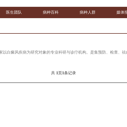
医生团队
病种百科
病种人群
媒体
家以白癜风疾病为研究对象的专业科研与诊疗机构。是集预防、检查、祛
共
1
页
1
条记录