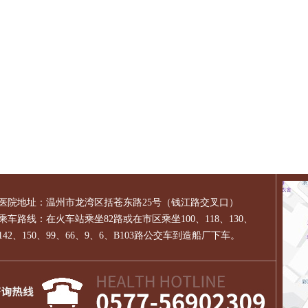
医院地址：温州市龙湾区括苍东路25号（钱江路交叉口）
乘车路线：在火车站乘坐82路或在市区乘坐100、118、130、
142、150、99、66、9、6、B103路公交车到造船厂下车。